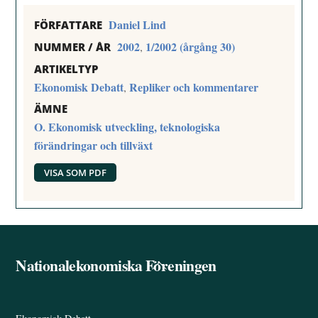
Daniel Lind
FÖRFATTARE
2002
1/2002 (årgång 30)
,
NUMMER / ÅR
ARTIKELTYP
Ekonomisk Debatt
Repliker och kommentarer
,
ÄMNE
O. Ekonomisk utveckling, teknologiska
förändringar och tillväxt
VISA SOM PDF
Nationalekonomiska Föreningen
Back
To
Top