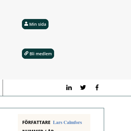
Min sida
Bli medlem
LinkedIn
Twitter
Facebook
Lars Calmfors
FÖRFATTARE