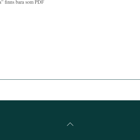
na” finns bara som PDF
Back
To
Top