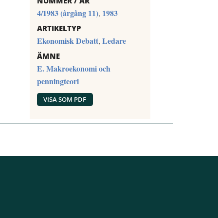
NUMMER / ÅR
4/1983 (årgång 11)
1983
,
ARTIKELTYP
Ekonomisk Debatt
Ledare
,
ÄMNE
E. Makroekonomi och
penningteori
VISA SOM PDF