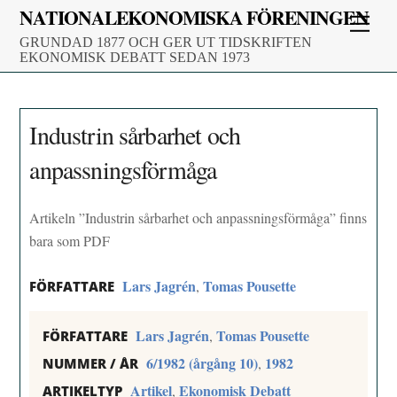
Skip
NATIONALEKONOMISKA FÖRENINGEN
Men
to
GRUNDAD 1877 OCH GER UT TIDSKRIFTEN
content
EKONOMISK DEBATT SEDAN 1973
Industrin sårbarhet och
anpassningsförmåga
Artikeln ”Industrin sårbarhet och anpassningsförmåga” finns
bara som PDF
Lars Jagrén
Tomas Pousette
,
FÖRFATTARE
Lars Jagrén
Tomas Pousette
,
FÖRFATTARE
6/1982 (årgång 10)
1982
,
NUMMER / ÅR
Artikel
Ekonomisk Debatt
,
ARTIKELTYP