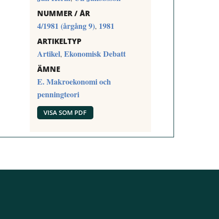
NUMMER / ÅR
4/1981 (årgång 9)
1981
,
ARTIKELTYP
Artikel
Ekonomisk Debatt
,
ÄMNE
E. Makroekonomi och
penningteori
VISA SOM PDF