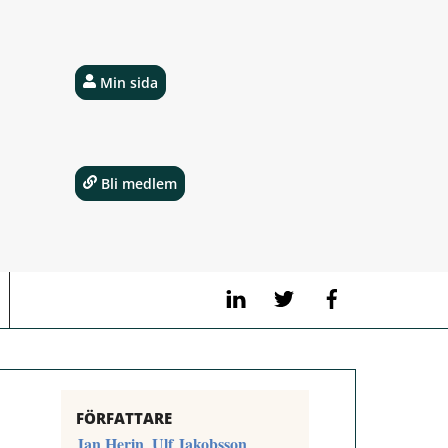
Min sida
Bli medlem
LinkedIn
Twitter
Facebook
FÖRFATTARE
Jan Herin
Ulf Jakobsson
,