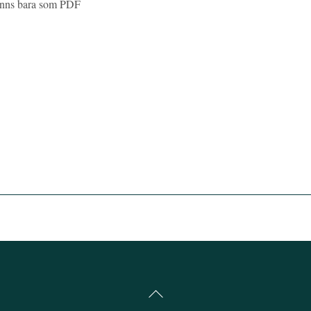
finns bara som PDF
Back
To