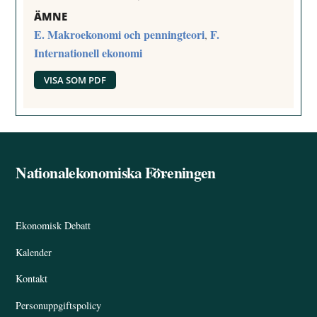
ÄMNE
E. Makroekonomi och penningteori
F.
,
Internationell ekonomi
VISA SOM PDF
Nationalekonomiska Föreningen
Back
To
Top
Ekonomisk Debatt
Kalender
Kontakt
Personuppgiftspolicy