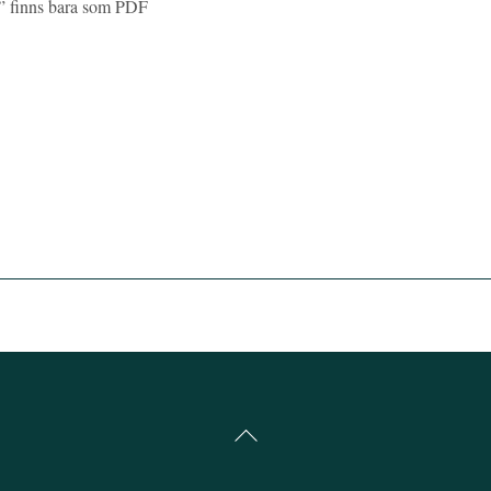
k?” finns bara som PDF
Back
To
Top