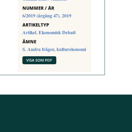
NUMMER / ÅR
6/2019 (årgång 47)
2019
,
ARTIKELTYP
Artikel
Ekonomisk Debatt
,
ÄMNE
S. Andra frågor, kulturekonomi
VISA SOM PDF