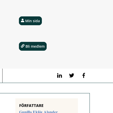
Min sida
Bli medlem
LinkedIn
Twitter
Facebook
FÖRFATTARE
Gunilla Eklöv Alander