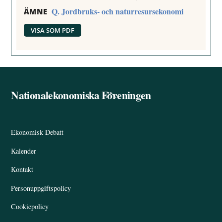
Q. Jordbruks- och naturresursekonomi
ÄMNE
VISA SOM PDF
Nationalekonomiska Föreningen
Back
To
Top
Ekonomisk Debatt
Kalender
Kontakt
Personuppgiftspolicy
Cookiepolicy