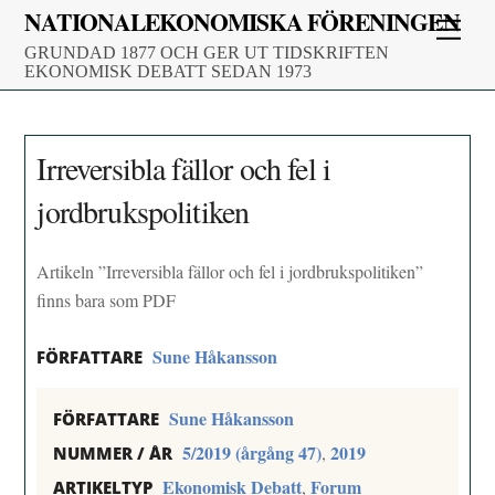
Skip
NATIONALEKONOMISKA FÖRENINGEN
Men
to
GRUNDAD 1877 OCH GER UT TIDSKRIFTEN
content
EKONOMISK DEBATT SEDAN 1973
Irreversibla fällor och fel i
jordbrukspolitiken
Artikeln ”Irreversibla fällor och fel i jordbrukspolitiken”
finns bara som PDF
Sune Håkansson
FÖRFATTARE
Sune Håkansson
FÖRFATTARE
5/2019 (årgång 47)
2019
,
NUMMER / ÅR
Ekonomisk Debatt
Forum
,
ARTIKELTYP