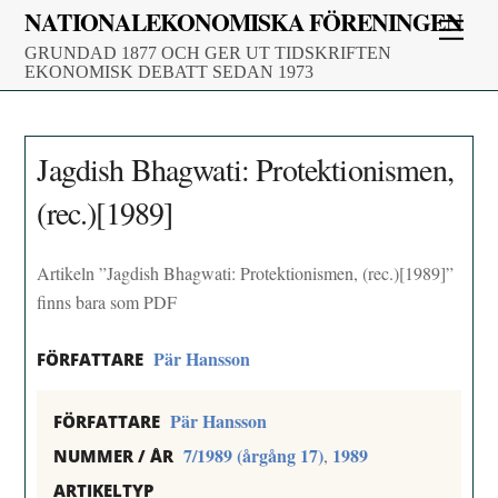
Skip
NATIONALEKONOMISKA FÖRENINGEN
Men
to
GRUNDAD 1877 OCH GER UT TIDSKRIFTEN
content
EKONOMISK DEBATT SEDAN 1973
Jagdish Bhagwati: Protektionismen,
(rec.)[1989]
Artikeln ”Jagdish Bhagwati: Protektionismen, (rec.)[1989]”
finns bara som PDF
Pär Hansson
FÖRFATTARE
Pär Hansson
FÖRFATTARE
7/1989 (årgång 17)
1989
,
NUMMER / ÅR
ARTIKELTYP