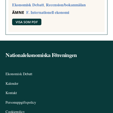
Ekonomisk Debatt
Recension/bokanmälan
,
F. Internationell ekonomi
ÄMNE
VISA SOM PDF
Nationalekonomiska Föreningen
Back
To
Top
Ekonomisk Debatt
Kalender
Kontakt
Personuppgiftspolicy
Cookiepolicy