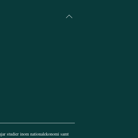
Back
To
Top
jar studier inom nationalekonomi samt