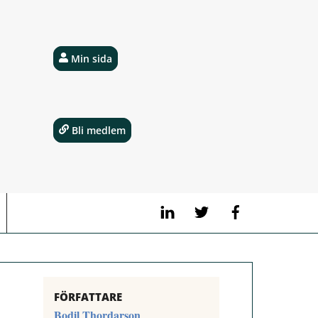
Min sida
Bli medlem
LinkedIn
Twitter
Facebook
FÖRFATTARE
Bodil Thordarson