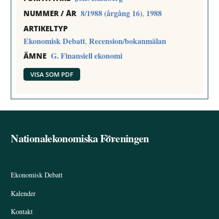
8/1988 (årgång 16)
1988
,
NUMMER / ÅR
ARTIKELTYP
Ekonomisk Debatt
Recension/bokanmälan
,
G. Finansiell ekonomi
ÄMNE
VISA SOM PDF
Nationalekonomiska Föreningen
Back
To
Top
Ekonomisk Debatt
Kalender
Kontakt