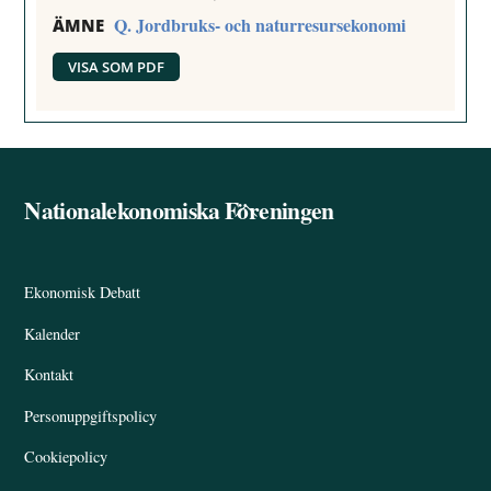
Q. Jordbruks- och naturresursekonomi
ÄMNE
VISA SOM PDF
Nationalekonomiska Föreningen
Back
To
Top
Ekonomisk Debatt
Kalender
Kontakt
Personuppgiftspolicy
Cookiepolicy