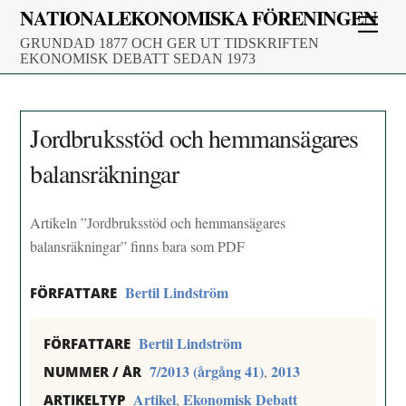
Skip
NATIONALEKONOMISKA FÖRENINGEN
Men
to
GRUNDAD 1877 OCH GER UT TIDSKRIFTEN
content
EKONOMISK DEBATT SEDAN 1973
Jordbruksstöd och hemmansägares
balansräkningar
Artikeln ”Jordbruksstöd och hemmansägares
balansräkningar” finns bara som PDF
Bertil Lindström
FÖRFATTARE
Bertil Lindström
FÖRFATTARE
7/2013 (årgång 41)
2013
,
NUMMER / ÅR
Artikel
Ekonomisk Debatt
,
ARTIKELTYP