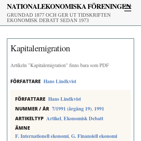
Skip
NATIONALEKONOMISKA FÖRENINGEN
Men
to
GRUNDAD 1877 OCH GER UT TIDSKRIFTEN
content
EKONOMISK DEBATT SEDAN 1973
Kapitalemigration
Artikeln ”Kapitalemigration” finns bara som PDF
Hans Lindkvist
FÖRFATTARE
Hans Lindkvist
FÖRFATTARE
7/1991 (årgång 19)
1991
,
NUMMER / ÅR
Artikel
Ekonomisk Debatt
,
ARTIKELTYP
ÄMNE
F. Internationell ekonomi
G. Finansiell ekonomi
,