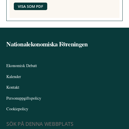
VISA SOM PDF
Nationalekonomiska Föreningen
Back
To
Top
Ekonomisk Debatt
Kalender
Kontakt
Personuppgiftspolicy
Cookiepolicy
SÖK PÅ DENNA WEBBPLATS