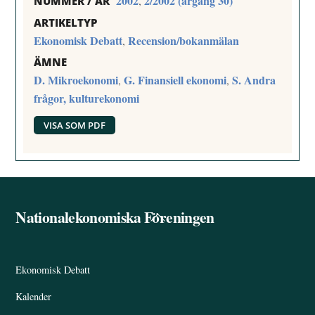
2002
2/2002 (årgång 30)
,
NUMMER / ÅR
ARTIKELTYP
Ekonomisk Debatt
Recension/bokanmälan
,
ÄMNE
D. Mikroekonomi
G. Finansiell ekonomi
S. Andra
,
,
frågor, kulturekonomi
VISA SOM PDF
Nationalekonomiska Föreningen
Back
To
Top
Ekonomisk Debatt
Kalender