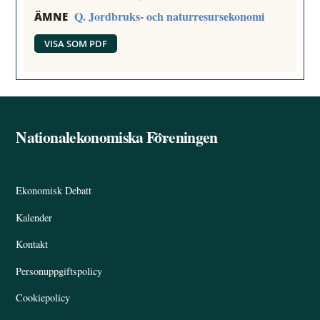
Q. Jordbruks- och naturresursekonomi
ÄMNE
VISA SOM PDF
Nationalekonomiska Föreningen
Back
To
Top
Ekonomisk Debatt
Kalender
Kontakt
Personuppgiftspolicy
Cookiepolicy