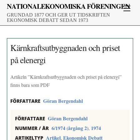
Skip
NATIONALEKONOMISKA FÖRENINGEN
Men
to
GRUNDAD 1877 OCH GER UT TIDSKRIFTEN
content
EKONOMISK DEBATT SEDAN 1973
Kärnkraftsutbyggnaden och priset
på elenergi
Artikeln ”Kärnkraftsutbyggnaden och priset på elenergi”
finns bara som PDF
Göran Bergendahl
FÖRFATTARE
Göran Bergendahl
FÖRFATTARE
6/1974 (årgång 2)
1974
,
NUMMER / ÅR
Artikel
Ekonomisk Debatt
,
ARTIKELTYP