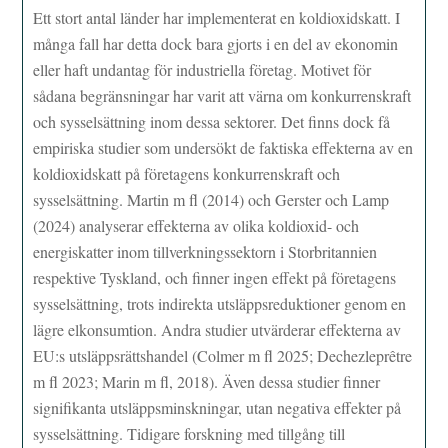
Ett stort antal länder har implementerat en koldioxidskatt. I
många fall har detta dock bara gjorts i en del av ekonomin
eller haft undantag för industriella företag. Motivet för
sådana begränsningar har varit att värna om konkurrenskraft
och sysselsättning inom dessa sektorer. Det finns dock få
empiriska studier som undersökt de faktiska effekterna av en
koldioxidskatt på företagens konkurrenskraft och
sysselsättning. Martin m fl (2014) och Gerster och Lamp
(2024) analyserar effekterna av olika koldioxid- och
energiskatter inom tillverkningssektorn i Storbritannien
respektive Tyskland, och finner ingen effekt på företagens
sysselsättning, trots indirekta utsläppsreduktioner genom en
lägre elkonsumtion. Andra studier utvärderar effekterna av
EU:s utsläppsrättshandel (Colmer m fl 2025; Dechezleprêtre
m fl 2023; Marin m fl, 2018). Även dessa studier finner
signifikanta utsläppsminskningar, utan negativa effekter på
sysselsättning. Tidigare forskning med tillgång till