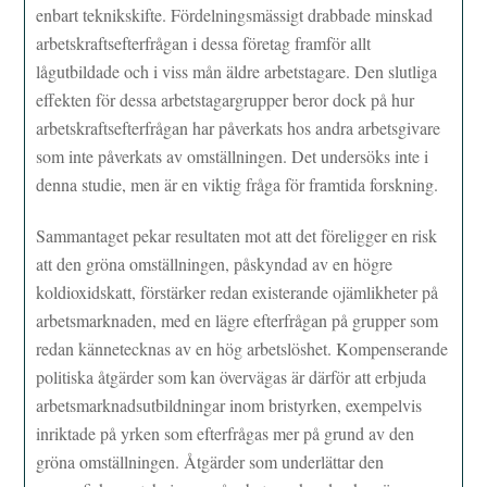
enbart teknikskifte. Fördelningsmässigt drabbade minskad
arbetskraftsefterfrågan i dessa företag framför allt
lågutbildade och i viss mån äldre arbetstagare. Den slutliga
effekten för dessa arbetstagargrupper beror dock på hur
arbetskraftsefterfrågan har påverkats hos andra arbetsgivare
som inte påverkats av omställningen. Det undersöks inte i
denna studie, men är en viktig fråga för framtida forskning.
Sammantaget pekar resultaten mot att det föreligger en risk
att den gröna omställningen, påskyndad av en högre
koldioxidskatt, förstärker redan existerande ojämlikheter på
arbetsmarknaden, med en lägre efterfrågan på grupper som
redan kännetecknas av en hög arbetslöshet. Kompenserande
politiska åtgärder som kan övervägas är därför att erbjuda
arbetsmarknadsutbildningar inom bristyrken, exempelvis
inriktade på yrken som efterfrågas mer på grund av den
gröna omställningen. Åtgärder som underlättar den