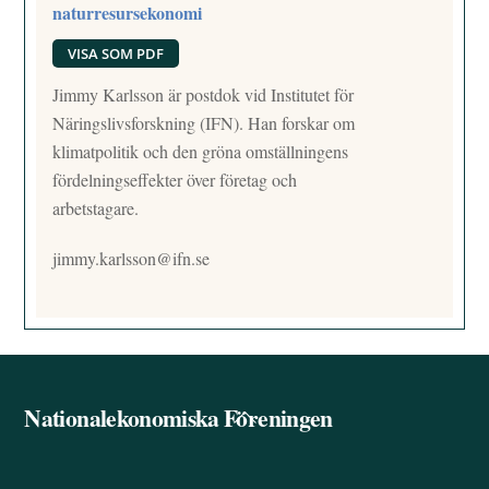
naturresursekonomi
VISA SOM PDF
Jimmy Karlsson är postdok vid Institutet för
Näringslivsforskning (IFN). Han forskar om
klimatpolitik och den gröna omställningens
fördelningseffekter över företag och
arbetstagare.
jimmy.karlsson@ifn.se
Nationalekonomiska Föreningen
Back
To
Top