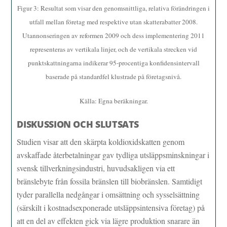
Figur 3: Resultat som visar den genomsnittliga, relativa förändringen i
utfall mellan företag med respektive utan skatterabatter 2008.
Utannonseringen av reformen 2009 och dess implementering 2011
representeras av vertikala linjer, och de vertikala strecken vid
punktskattningarna indikerar 95-procentiga konfidensintervall
baserade på standardfel klustrade på företagsnivå.
Källa: Egna beräkningar.
DISKUSSION OCH SLUTSATS
Studien visar att den skärpta koldioxidskatten genom
avskaffade återbetalningar gav tydliga utsläppsminskningar i
svensk tillverkningsindustri, huvudsakligen via ett
bränslebyte från fossila bränslen till biobränslen. Samtidigt
tyder parallella nedgångar i omsättning och sysselsättning
(särskilt i kostnadsexponerade utsläppsintensiva företag) på
att en del av effekten gick via lägre produktion snarare än