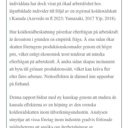
individdata har dock visat på ökad arbetslöshet hos
lågutbildade individer till följd av en regional koldioxidskatt
i Kanada (Azevedo m fl 2023; Yamazaki, 2017 Yip, 2018).
Hur koldioxidbeskattning påverkar efterfrågan på arbetskraft
är dessutom i grunden en empirisk fråga. Å ena sidan ökar
skatten företagens produktionskostnader genom ett högre
pris, vilket enligt ekonomisk teori tenderar att minska
efterfrågan på arbetskraft. Å andra sidan skapas incitament
att byta till grönare produktionssätt, vilket kan kräva fler
eller färre arbetare. Nettoeffekten är därmed inte uppenbar
på förhand.
Denna rapport bidrar med ny kunskap genom att studera de
kausala effekterna av en höjning av den svenska
koldioxidskatten inom tillverkningsindustrin. Analysen
utnyttjar att vissa företag inom industrin gradvis förlorade
möjligheterna att ansöka om återbetalningar av