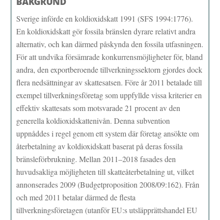
BAKGRUND
Sverige införde en koldioxidskatt 1991 (SFS 1994:1776).
En koldioxidskatt gör fossila bränslen dyrare relativt andra
alternativ, och kan därmed påskynda den fossila utfasningen.
För att undvika försämrade konkurrensmöjligheter för, bland
andra, den exportberoende tillverkningssektorn gjordes dock
flera nedsättningar av skattesatsen. Före år 2011 betalade till
exempel tillverkningsföretag som uppfyllde vissa kriterier en
effektiv skattesats som motsvarade 21 procent av den
generella koldioxidskattenivån. Denna subvention
uppnåddes i regel genom ett system där företag ansökte om
återbetalning av koldioxidskatt baserat på deras fossila
bränsleförbrukning. Mellan 2011–2018 fasades den
huvudsakliga möjligheten till skatteåterbetalning ut, vilket
annonserades 2009 (Budgetproposition 2008/09:162). Från
och med 2011 betalar därmed de flesta
tillverkningsföretagen (utanför EU:s utsläpprättshandel EU