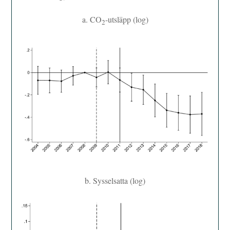
a. CO
-utsläpp (log)
2
b. Sysselsatta (log)