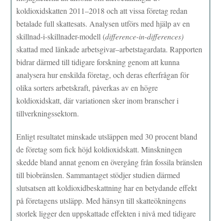
koldioxidskatten 2011–2018 och att vissa företag redan
betalade full skattesats. Analysen utförs med hjälp av en
skillnad-i-skillnader-modell (
difference-in-differences)
skattad med länkade arbetsgivar–arbetstagardata. Rapporten
bidrar därmed till tidigare forskning genom att kunna
analysera hur enskilda företag, och deras efterfrågan för
olika sorters arbetskraft, påverkas av en högre
koldioxidskatt, där variationen sker inom branscher i
tillverkningssektorn.
Enligt resultatet minskade utsläppen med 30 procent bland
de företag som fick höjd koldioxidskatt. Minskningen
skedde bland annat genom en övergång från fossila bränslen
till biobränslen. Sammantaget stödjer studien därmed
slutsatsen att koldioxidbeskattning har en betydande effekt
på företagens utsläpp. Med hänsyn till skatteökningens
storlek ligger den uppskattade effekten i nivå med tidigare