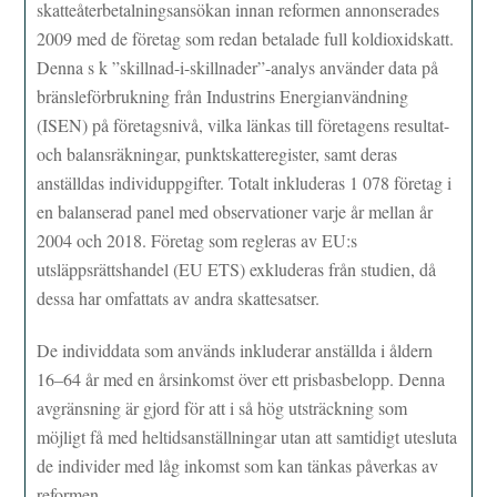
skatteåterbetalningsansökan innan reformen annonserades
2009 med de företag som redan betalade full koldioxidskatt.
Denna s k ”skillnad-i-skillnader”-analys använder data på
bränsleförbrukning från Industrins Energianvändning
(ISEN) på företagsnivå, vilka länkas till företagens resultat-
och balansräkningar, punktskatteregister, samt deras
anställdas individuppgifter. Totalt inkluderas 1 078 företag i
en balanserad panel med observationer varje år mellan år
2004 och 2018. Företag som regleras av EU:s
utsläppsrättshandel (EU ETS) exkluderas från studien, då
dessa har omfattats av andra skattesatser.
De individdata som används inkluderar anställda i åldern
16–64 år med en årsinkomst över ett prisbasbelopp. Denna
avgränsning är gjord för att i så hög utsträckning som
möjligt få med heltidsanställningar utan att samtidigt utesluta
de individer med låg inkomst som kan tänkas påverkas av
reformen.