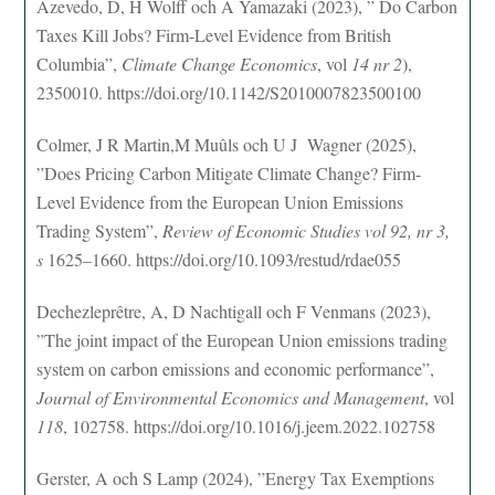
Azevedo, D, H Wolff och A Yamazaki (2023), ” Do Carbon
Taxes Kill Jobs? Firm-Level Evidence from British
Columbia”,
Climate Change Economics
, vol
14 nr 2
),
2350010. https://doi.org/10.1142/S2010007823500100
Colmer, J R Martin,M Muûls och U J Wagner (2025),
”Does Pricing Carbon Mitigate Climate Change? Firm-
Level Evidence from the European Union Emissions
Trading System”,
Review of Economic Studies vol 92, nr 3,
s
1625–1660. https://doi.org/10.1093/restud/rdae055
Dechezleprêtre, A, D Nachtigall och F Venmans (2023),
”The joint impact of the European Union emissions trading
system on carbon emissions and economic performance”,
Journal of Environmental Economics and Management
, vol
118
, 102758. https://doi.org/10.1016/j.jeem.2022.102758
Gerster, A och S Lamp (2024), ”Energy Tax Exemptions