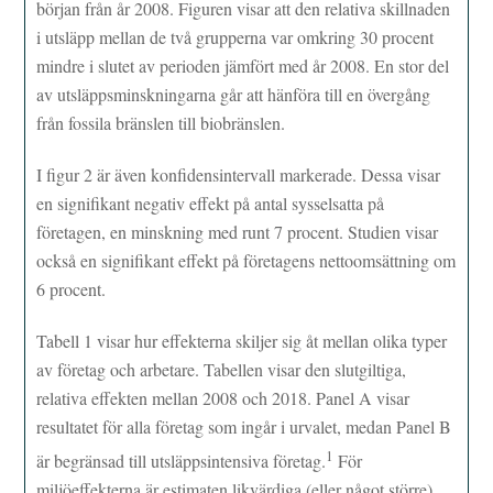
början från år 2008. Figuren visar att den relativa skillnaden
i utsläpp mellan de två grupperna var omkring 30 procent
mindre i slutet av perioden jämfört med år 2008. En stor del
av utsläppsminskningarna går att hänföra till en övergång
från fossila bränslen till biobränslen.
I figur 2 är även konfidensintervall markerade. Dessa visar
en signifikant negativ effekt på antal sysselsatta på
företagen, en minskning med runt 7 procent. Studien visar
också en signifikant effekt på företagens nettoomsättning om
6 procent.
Tabell 1 visar hur effekterna skiljer sig åt mellan olika typer
av företag och arbetare. Tabellen visar den slutgiltiga,
relativa effekten mellan 2008 och 2018. Panel A visar
resultatet för alla företag som ingår i urvalet, medan Panel B
1
är begränsad till utsläppsintensiva företag.
För
miljöeffekterna är estimaten likvärdiga (eller något större)