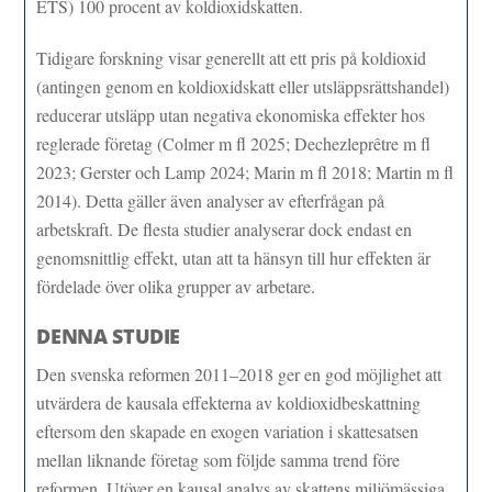
ETS) 100 procent av koldioxidskatten.
Tidigare forskning visar generellt att ett pris på koldioxid
(antingen genom en koldioxidskatt eller utsläppsrättshandel)
reducerar utsläpp utan negativa ekonomiska effekter hos
reglerade företag (Colmer m fl 2025; Dechezleprêtre m fl
2023; Gerster och Lamp 2024; Marin m fl 2018; Martin m fl
2014). Detta gäller även analyser av efterfrågan på
arbetskraft. De flesta studier analyserar dock endast en
genomsnittlig effekt, utan att ta hänsyn till hur effekten är
fördelade över olika grupper av arbetare.
DENNA STUDIE
Den svenska reformen 2011–2018 ger en god möjlighet att
utvärdera de kausala effekterna av koldioxidbeskattning
eftersom den skapade en exogen variation i skattesatsen
mellan liknande företag som följde samma trend före
reformen. Utöver en kausal analys av skattens miljömässiga