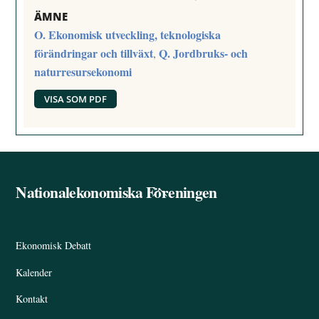
ÄMNE
O. Ekonomisk utveckling, teknologiska
förändringar och tillväxt
Q. Jordbruks- och
,
naturresursekonomi
VISA SOM PDF
Nationalekonomiska Föreningen
Back
To
Top
Ekonomisk Debatt
Kalender
Kontakt