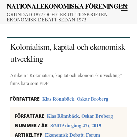
Skip
NATIONALEKONOMISKA FÖRENINGEN
Men
to
GRUNDAD 1877 OCH GER UT TIDSKRIFTEN
content
EKONOMISK DEBATT SEDAN 1973
Kolonialism, kapital och ekonomisk
utveckling
Artikeln ”Kolonialism, kapital och ekonomisk utveckling”
finns bara som PDF
Klas Rönnbäck
Oskar Broberg
,
FÖRFATTARE
Klas Rönnbäck
Oskar Broberg
,
FÖRFATTARE
8/2019 (årgång 47)
2019
,
NUMMER / ÅR
Ekonomisk Debatt
Forum
,
ARTIKELTYP