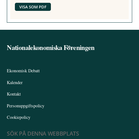
VISA SOM PDF
Nationalekonomiska Föreningen
Back
To
Top
Ekonomisk Debatt
Kalender
Kontakt
Personuppgiftspolicy
Cookiepolicy
SÖK PÅ DENNA WEBBPLATS