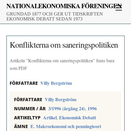
Skip
NATIONALEKONOMISKA FÖRENINGEN
Men
to
GRUNDAD 1877 OCH GER UT TIDSKRIFTEN
content
EKONOMISK DEBATT SEDAN 1973
Konflikterna om saneringspolitiken
Artikeln ”Konflikterna om saneringspolitiken” finns bara
som PDF
Villy Bergström
FÖRFATTARE
Villy Bergström
FÖRFATTARE
3/1996 (årgång 24)
1996
,
NUMMER / ÅR
Artikel
Ekonomisk Debatt
,
ARTIKELTYP
E. Makroekonomi och penningteori
ÄMNE