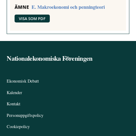
E. Makroekonomi och penningteori
ÄMNE
VISA SOM PDF
Nationalekonomiska Föreningen
Back
To
Top
Ekonomisk Debatt
Kalender
Kontakt
Personuppgiftspolicy
Cookiepolicy