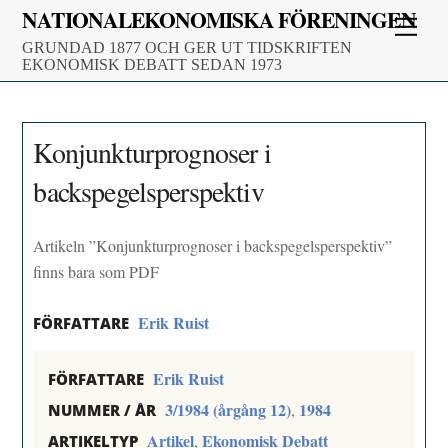
Skip
NATIONALEKONOMISKA FÖRENINGEN
Men
to
GRUNDAD 1877 OCH GER UT TIDSKRIFTEN
content
EKONOMISK DEBATT SEDAN 1973
Konjunkturprognoser i
backspegelsperspektiv
Artikeln ”Konjunkturprognoser i backspegelsperspektiv”
finns bara som PDF
Erik Ruist
FÖRFATTARE
Erik Ruist
FÖRFATTARE
3/1984 (årgång 12)
1984
,
NUMMER / ÅR
Artikel
Ekonomisk Debatt
,
ARTIKELTYP