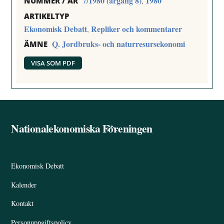
7/1980 (årgång 8)
1980
,
NUMMER / ÅR
ARTIKELTYP
Ekonomisk Debatt
Repliker och kommentarer
,
Q. Jordbruks- och naturresursekonomi
ÄMNE
VISA SOM PDF
Nationalekonomiska Föreningen
Back
To
Top
Ekonomisk Debatt
Kalender
Kontakt
Personuppgiftspolicy