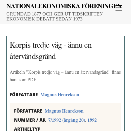
Skip
NATIONALEKONOMISKA FÖRENINGEN
Men
to
GRUNDAD 1877 OCH GER UT TIDSKRIFTEN
content
EKONOMISK DEBATT SEDAN 1973
Korpis tredje väg - ännu en
återvändsgränd
Artikeln ”Korpis tredje väg – ännu en återvändsgränd” finns
bara som PDF
Magnus Henrekson
FÖRFATTARE
Magnus Henrekson
FÖRFATTARE
7/1992 (årgång 20)
1992
,
NUMMER / ÅR
ARTIKELTYP