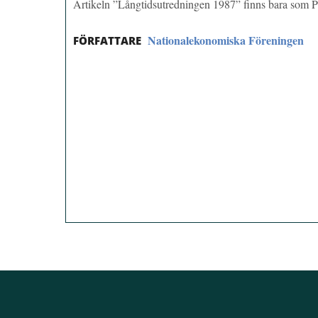
Artikeln ”Långtidsutredningen 1987” finns bara som
Nationalekonomiska Föreningen
FÖRFATTARE