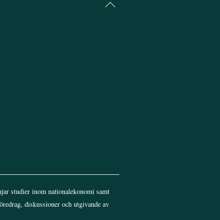
Back
To
Top
jar studier inom nationalekonomi samt
föredrag, diskussioner och utgivande av