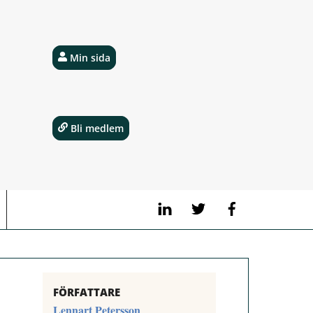
Min sida
Bli medlem
LinkedIn
Twitter
Facebook
FÖRFATTARE
Lennart Petersson