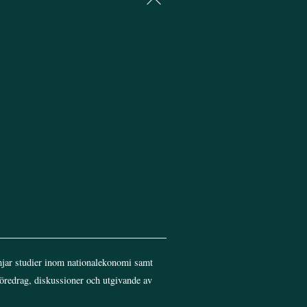
To
Top
jar studier inom nationalekonomi samt
föredrag, diskussioner och utgivande av