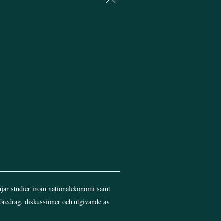
To
Top
jar studier inom nationalekonomi samt
föredrag, diskussioner och utgivande av