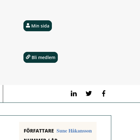
Min sida
Bli medlem
LinkedIn
Twitter
Facebook
Sune Håkansson
FÖRFATTARE