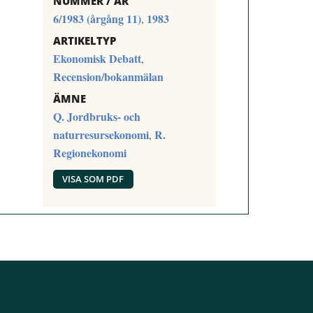
NUMMER / ÅR
6/1983 (årgång 11)
1983
,
ARTIKELTYP
Ekonomisk Debatt
,
Recension/bokanmälan
ÄMNE
Q. Jordbruks- och
naturresursekonomi
R.
,
Regionekonomi
VISA SOM PDF