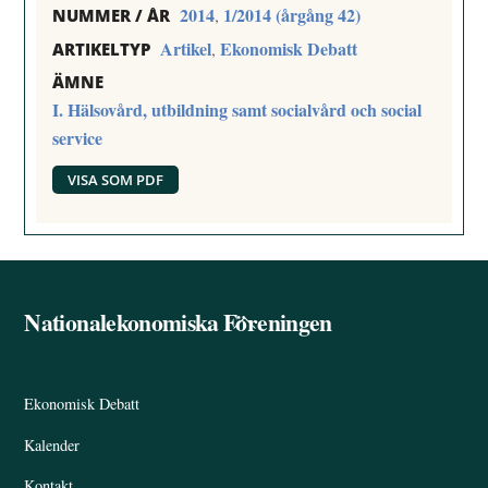
2014
1/2014 (årgång 42)
,
NUMMER / ÅR
Artikel
Ekonomisk Debatt
,
ARTIKELTYP
ÄMNE
I. Hälsovård, utbildning samt socialvård och social
service
VISA SOM PDF
Nationalekonomiska Föreningen
Back
To
Top
Ekonomisk Debatt
Kalender
Kontakt