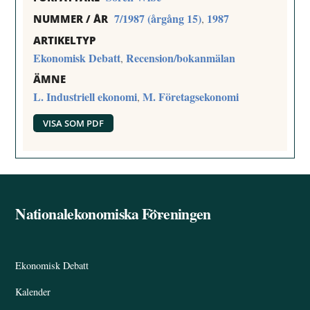
7/1987 (årgång 15)
1987
,
NUMMER / ÅR
ARTIKELTYP
Ekonomisk Debatt
Recension/bokanmälan
,
ÄMNE
L. Industriell ekonomi
M. Företagsekonomi
,
VISA SOM PDF
Nationalekonomiska Föreningen
Back
To
Top
Ekonomisk Debatt
Kalender