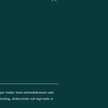
To
Top
jar studier inom nationalekonomi samt
föredrag, diskussioner och utgivande av