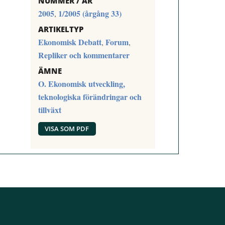
NUMMER / ÅR
2005
1/2005 (årgång 33)
,
ARTIKELTYP
Ekonomisk Debatt
Forum
,
,
Repliker och kommentarer
ÄMNE
O. Ekonomisk utveckling,
teknologiska förändringar och
tillväxt
VISA SOM PDF