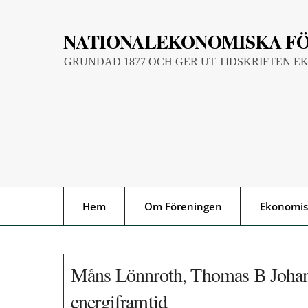
Skip
to
NATIONALEKONOMISKA F
content
GRUNDAD 1877 OCH GER UT TIDSKRIFTEN E
Hem
Om Föreningen
Ekonomis
Måns Lönnroth, Thomas B Johansso
energiframtid