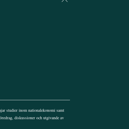
To
Top
jar studier inom nationalekonomi samt
föredrag, diskussioner och utgivande av