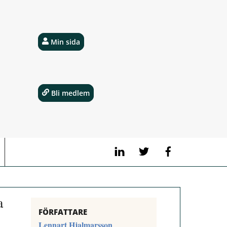
Min sida
Bli medlem
LinkedIn
Twitter
Facebook
a
FÖRFATTARE
Lennart Hjalmarsson