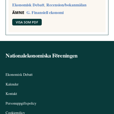
Ekonomisk Debatt
Recension/bokanmälan
,
G. Finansiell ekonomi
ÄMNE
VISA SOM PDF
Nationalekonomiska Föreningen
Back
To
Top
Ekonomisk Debatt
Kalender
Kontakt
Personuppgiftspolicy
Cookiepolicy