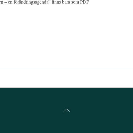
en – en förändringsagenda” finns bara som PDF
Back
To
Top