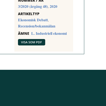
NUMMER / ÅR
3/2020 (årgång 48)
2020
,
ARTIKELTYP
Ekonomisk Debatt
,
Recension/bokanmälan
L. Industriell ekonomi
ÄMNE
VISA SOM PDF