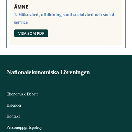
ÄMNE
I. Hälsovård, utbildning samt socialvård och social
service
VISA SOM PDF
Nationalekonomiska Föreningen
Back
To
Top
Ekonomisk Debatt
Kalender
Kontakt
Personuppgiftspolicy