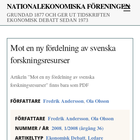
Skip
NATIONALEKONOMISKA FÖRENINGEN
Men
to
GRUNDAD 1877 OCH GER UT TIDSKRIFTEN
content
EKONOMISK DEBATT SEDAN 1973
Mot en ny fördelning av svenska
forskningsresurser
Artikeln ”Mot en ny fördelning av svenska
forskningsresurser” finns bara som PDF
Fredrik Andersson
Ola Olsson
,
FÖRFATTARE
Fredrik Andersson
Ola Olsson
,
FÖRFATTARE
2008
1/2008 (årgång 36)
,
NUMMER / ÅR
Ekonomisk Debatt
Ledare
,
ARTIKELTYP