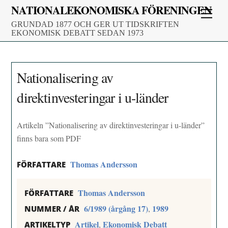
Skip
NATIONALEKONOMISKA FÖRENINGEN
Men
to
GRUNDAD 1877 OCH GER UT TIDSKRIFTEN
content
EKONOMISK DEBATT SEDAN 1973
Nationalisering av
direktinvesteringar i u-länder
Artikeln ”Nationalisering av direktinvesteringar i u-länder”
finns bara som PDF
Thomas Andersson
FÖRFATTARE
Thomas Andersson
FÖRFATTARE
6/1989 (årgång 17)
1989
,
NUMMER / ÅR
Artikel
Ekonomisk Debatt
,
ARTIKELTYP