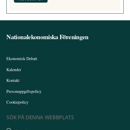
Nationalekonomiska Föreningen
Back
To
Top
Ekonomisk Debatt
Kalender
Kontakt
Personuppgiftspolicy
Cookiepolicy
SÖK PÅ DENNA WEBBPLATS