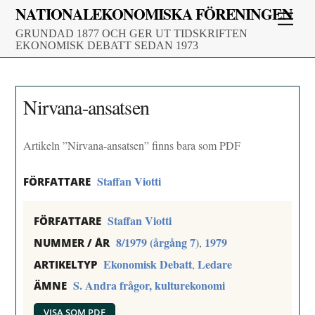
Skip
NATIONALEKONOMISKA FÖRENINGEN
Men
to
GRUNDAD 1877 OCH GER UT TIDSKRIFTEN
content
EKONOMISK DEBATT SEDAN 1973
Nirvana-ansatsen
Artikeln ”Nirvana-ansatsen” finns bara som PDF
Staffan Viotti
FÖRFATTARE
Staffan Viotti
FÖRFATTARE
8/1979 (årgång 7)
1979
,
NUMMER / ÅR
Ekonomisk Debatt
Ledare
,
ARTIKELTYP
S. Andra frågor, kulturekonomi
ÄMNE
VISA SOM PDF