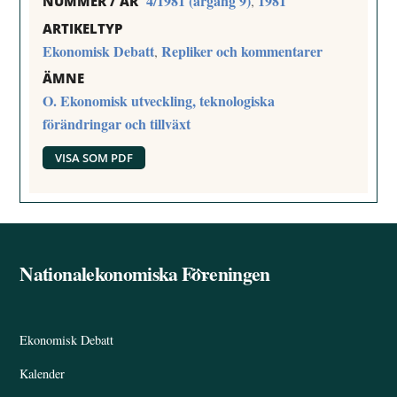
4/1981 (årgång 9)
1981
,
NUMMER / ÅR
ARTIKELTYP
Ekonomisk Debatt
Repliker och kommentarer
,
ÄMNE
O. Ekonomisk utveckling, teknologiska
förändringar och tillväxt
VISA SOM PDF
Nationalekonomiska Föreningen
Back
To
Top
Ekonomisk Debatt
Kalender