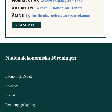
2/1996 (årgång 24)
1996
,
NUMMER / ÅR
Artikel
Ekonomisk Debatt
,
ARTIKELTYP
Q. Jordbruks- och naturresursekonomi
ÄMNE
VISA SOM PDF
Nationalekonomiska Föreningen
Back
To
Top
Ekonomisk Debatt
Kalender
Kontakt
Personuppgiftspolicy