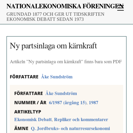
Skip
NATIONALEKONOMISKA FÖRENINGEN
Men
to
GRUNDAD 1877 OCH GER UT TIDSKRIFTEN
content
EKONOMISK DEBATT SEDAN 1973
Ny partsinlaga om kärnkraft
Artikeln ”Ny partsinlaga om kärnkraft” finns bara som PDF
Åke Sundström
FÖRFATTARE
Åke Sundström
FÖRFATTARE
6/1987 (årgång 15)
1987
,
NUMMER / ÅR
ARTIKELTYP
Ekonomisk Debatt
Repliker och kommentarer
,
Q. Jordbruks- och naturresursekonomi
ÄMNE