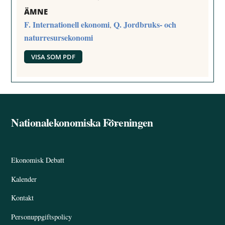
ÄMNE
F. Internationell ekonomi
Q. Jordbruks- och
,
naturresursekonomi
VISA SOM PDF
Nationalekonomiska Föreningen
Back
To
Top
Ekonomisk Debatt
Kalender
Kontakt
Personuppgiftspolicy