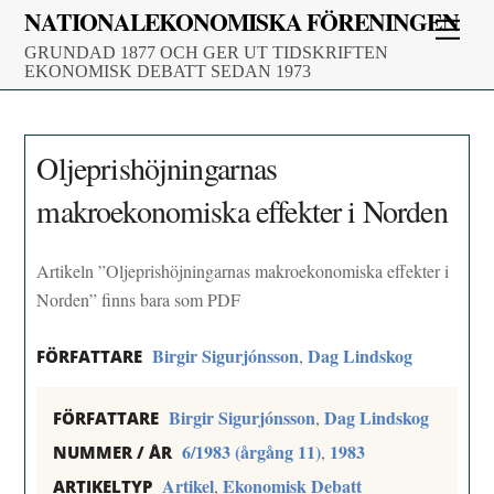
Skip
NATIONALEKONOMISKA FÖRENINGEN
Men
to
GRUNDAD 1877 OCH GER UT TIDSKRIFTEN
content
EKONOMISK DEBATT SEDAN 1973
Oljeprishöjningarnas
makroekonomiska effekter i Norden
Artikeln ”Oljeprishöjningarnas makroekonomiska effekter i
Norden” finns bara som PDF
Birgir Sigurjónsson
Dag Lindskog
,
FÖRFATTARE
Birgir Sigurjónsson
Dag Lindskog
,
FÖRFATTARE
6/1983 (årgång 11)
1983
,
NUMMER / ÅR
Artikel
Ekonomisk Debatt
,
ARTIKELTYP