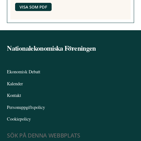
VISA SOM PDF
Nationalekonomiska Föreningen
Back
To
Top
Ekonomisk Debatt
Kalender
Kontakt
Personuppgiftspolicy
Cookiepolicy
SÖK PÅ DENNA WEBBPLATS