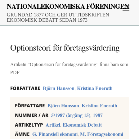
Skip
NATIONALEKONOMISKA FÖRENINGEN
Men
to
GRUNDAD 1877 OCH GER UT TIDSKRIFTEN
content
EKONOMISK DEBATT SEDAN 1973
Optionsteori för företagsvärdering
Artikeln ”Optionsteori för företagsvärdering” finns bara som
PDF
Björn Hansson
Kristina Eneroth
,
FÖRFATTARE
Björn Hansson
Kristina Eneroth
,
FÖRFATTARE
5/1987 (årgång 15)
1987
,
NUMMER / ÅR
Artikel
Ekonomisk Debatt
,
ARTIKELTYP
G. Finansiell ekonomi
M. Företagsekonomi
,
ÄMNE