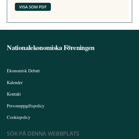
VISA SOM PDF
Nationalekonomiska Föreningen
Back
To
Top
Ekonomisk Debatt
Kalender
Kontakt
Personuppgiftspolicy
Cookiepolicy
SÖK PÅ DENNA WEBBPLATS