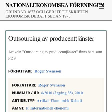
Skip
NATIONALEKONOMISKA FÖRENINGEN
Men
to
GRUNDAD 1877 OCH GER UT TIDSKRIFTEN
content
EKONOMISK DEBATT SEDAN 1973
Outsourcing av producenttjänster
Artikeln ”Outsourcing av producenttjänster” finns bara som
PDF
Roger Svensson
FÖRFATTARE
Roger Svensson
FÖRFATTARE
6/2010 (årgång 38)
2010
,
NUMMER / ÅR
Artikel
Ekonomisk Debatt
,
ARTIKELTYP
F. Internationell ekonomi
ÄMNE