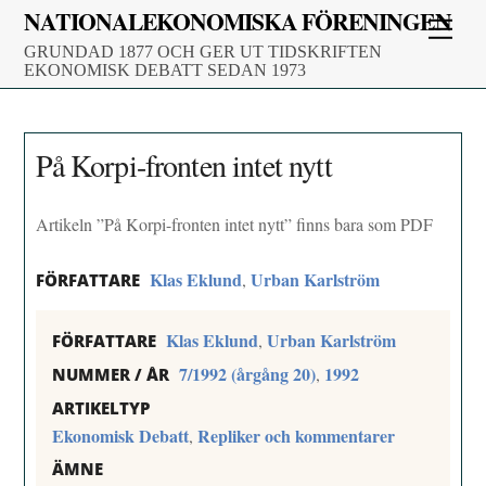
Skip
NATIONALEKONOMISKA FÖRENINGEN
Men
to
GRUNDAD 1877 OCH GER UT TIDSKRIFTEN
content
EKONOMISK DEBATT SEDAN 1973
På Korpi-fronten intet nytt
Artikeln ”På Korpi-fronten intet nytt” finns bara som PDF
Klas Eklund
Urban Karlström
,
FÖRFATTARE
Klas Eklund
Urban Karlström
,
FÖRFATTARE
7/1992 (årgång 20)
1992
,
NUMMER / ÅR
ARTIKELTYP
Ekonomisk Debatt
Repliker och kommentarer
,
ÄMNE