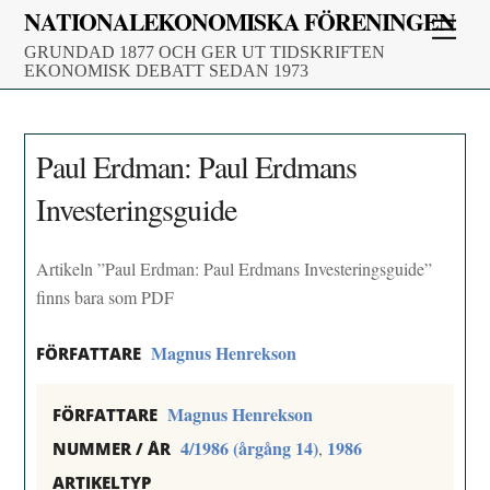
Skip
NATIONALEKONOMISKA FÖRENINGEN
Men
to
GRUNDAD 1877 OCH GER UT TIDSKRIFTEN
content
EKONOMISK DEBATT SEDAN 1973
Paul Erdman: Paul Erdmans
Investeringsguide
Artikeln ”Paul Erdman: Paul Erdmans Investeringsguide”
finns bara som PDF
Magnus Henrekson
FÖRFATTARE
Magnus Henrekson
FÖRFATTARE
4/1986 (årgång 14)
1986
,
NUMMER / ÅR
ARTIKELTYP