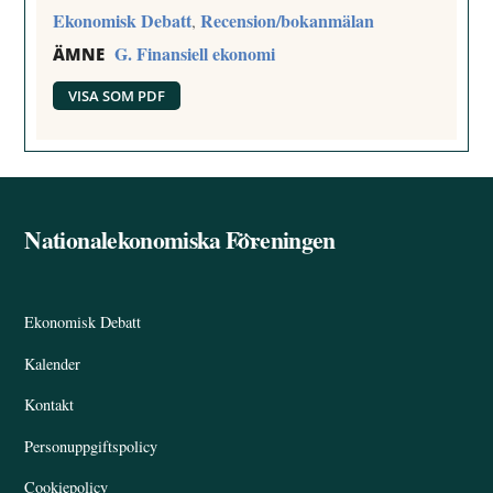
Ekonomisk Debatt
Recension/bokanmälan
,
G. Finansiell ekonomi
ÄMNE
VISA SOM PDF
Nationalekonomiska Föreningen
Back
To
Top
Ekonomisk Debatt
Kalender
Kontakt
Personuppgiftspolicy
Cookiepolicy