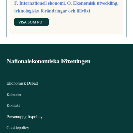
F. Internationell ekonomi
O. Ekonomisk utveckling,
,
teknologiska förändringar och tillväxt
VISA SOM PDF
Nationalekonomiska Föreningen
Back
To
Top
Ekonomisk Debatt
Kalender
Kontakt
Personuppgiftspolicy
Cookiepolicy