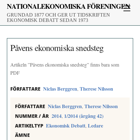
Skip
NATIONALEKONOMISKA FÖRENINGEN
Men
to
GRUNDAD 1877 OCH GER UT TIDSKRIFTEN
content
EKONOMISK DEBATT SEDAN 1973
Påvens ekonomiska snedsteg
Artikeln ”Påvens ekonomiska snedsteg” finns bara som
PDF
Niclas Berggren
Therese Nilsson
,
FÖRFATTARE
Niclas Berggren
Therese Nilsson
,
FÖRFATTARE
2014
1/2014 (årgång 42)
,
NUMMER / ÅR
Ekonomisk Debatt
Ledare
,
ARTIKELTYP
ÄMNE