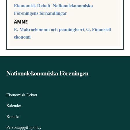
Ekonomisk Debatt
Nationalekonomiska
,
Föreningens förhandlingar
ÄMNE
E. Makroekonomi och penningteori
G. Finansiell
,
ekonomi
Nationalekonomiska Föreningen
Back
To
Top
Ekonomisk Debatt
Kalender
Kontakt
Personuppgiftspolicy