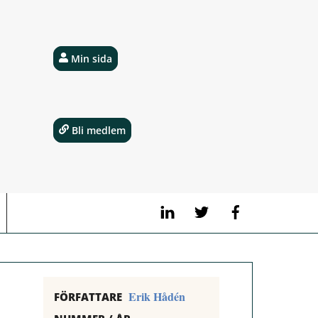
Min sida
Bli medlem
LinkedIn
Twitter
Facebook
Erik Hådén
FÖRFATTARE