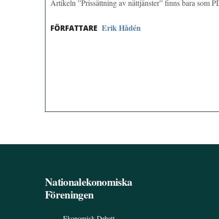
Artikeln ”Prissättning av nättjänster” finns bara som 
Erik Hådén
FÖRFATTARE
Nationalekonomiska
Föreningen
Ekonomisk Debatt