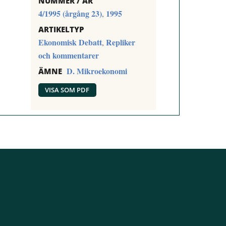
NUMMER / ÅR
4/1995 (årgång 23)
1995
,
ARTIKELTYP
Ekonomisk Debatt
Repliker
,
och kommentarer
D. Mikroekonomi
ÄMNE
VISA SOM PDF