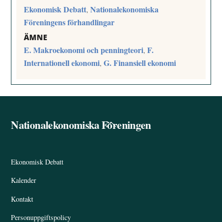
Ekonomisk Debatt
Nationalekonomiska
,
Föreningens förhandlingar
ÄMNE
E. Makroekonomi och penningteori
F.
,
Internationell ekonomi
G. Finansiell ekonomi
,
Nationalekonomiska Föreningen
Back
To
Top
Ekonomisk Debatt
Kalender
Kontakt
Personuppgiftspolicy