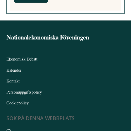
Nationalekonomiska Föreningen
Back
To
Top
Ekonomisk Debatt
Kalender
Kontakt
Personuppgiftspolicy
Cookiepolicy
SÖK PÅ DENNA WEBBPLATS