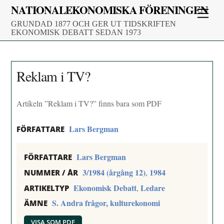
Skip
NATIONALEKONOMISKA FÖRENINGEN
Men
to
GRUNDAD 1877 OCH GER UT TIDSKRIFTEN
content
EKONOMISK DEBATT SEDAN 1973
Reklam i TV?
Artikeln ”Reklam i TV?” finns bara som PDF
Lars Bergman
FÖRFATTARE
Lars Bergman
FÖRFATTARE
3/1984 (årgång 12)
1984
,
NUMMER / ÅR
Ekonomisk Debatt
Ledare
,
ARTIKELTYP
S. Andra frågor, kulturekonomi
ÄMNE
VISA SOM PDF