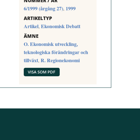
NUMMER / ÅR
6/1999 (årgång 27)
1999
,
ARTIKELTYP
Artikel
Ekonomisk Debatt
,
ÄMNE
O. Ekonomisk utveckling,
teknologiska förändringar och
tillväxt
R. Regionekonomi
,
VISA SOM PDF