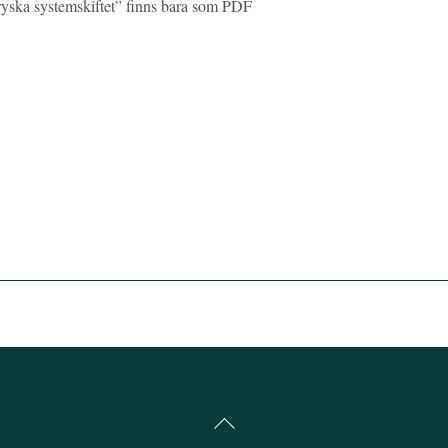
 ryska systemskiftet” finns bara som PDF
Back
To