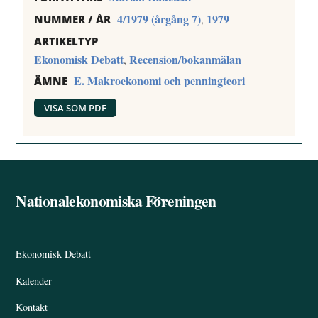
4/1979 (årgång 7)
1979
,
NUMMER / ÅR
ARTIKELTYP
Ekonomisk Debatt
Recension/bokanmälan
,
E. Makroekonomi och penningteori
ÄMNE
VISA SOM PDF
Nationalekonomiska Föreningen
Back
To
Top
Ekonomisk Debatt
Kalender
Kontakt