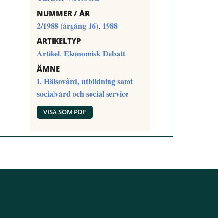
NUMMER / ÅR
2/1988 (årgång 16)
1988
,
ARTIKELTYP
Artikel
Ekonomisk Debatt
,
ÄMNE
I. Hälsovård, utbildning samt
socialvård och social service
VISA SOM PDF