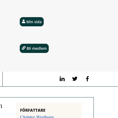
Min sida
Bli medlem
LinkedIn
Twitter
Facebook
n
FÖRFATTARE
Christer Wretborn