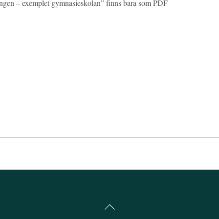
ningen – exemplet gymnasieskolan” finns bara som PDF
Back
To