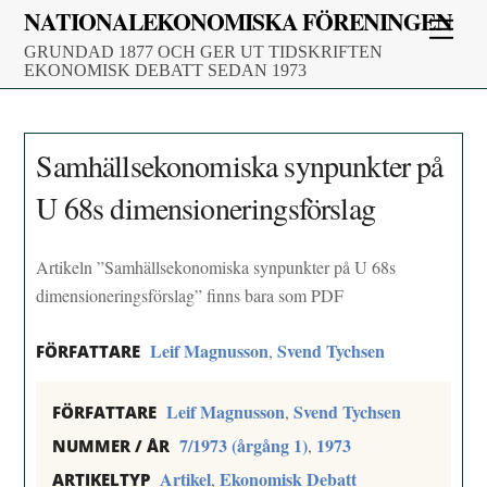
Skip
NATIONALEKONOMISKA FÖRENINGEN
Men
to
GRUNDAD 1877 OCH GER UT TIDSKRIFTEN
content
EKONOMISK DEBATT SEDAN 1973
Samhällsekonomiska synpunkter på
U 68s dimensioneringsförslag
Artikeln ”Samhällsekonomiska synpunkter på U 68s
dimensioneringsförslag” finns bara som PDF
Leif Magnusson
Svend Tychsen
,
FÖRFATTARE
Leif Magnusson
Svend Tychsen
,
FÖRFATTARE
7/1973 (årgång 1)
1973
,
NUMMER / ÅR
Artikel
Ekonomisk Debatt
,
ARTIKELTYP