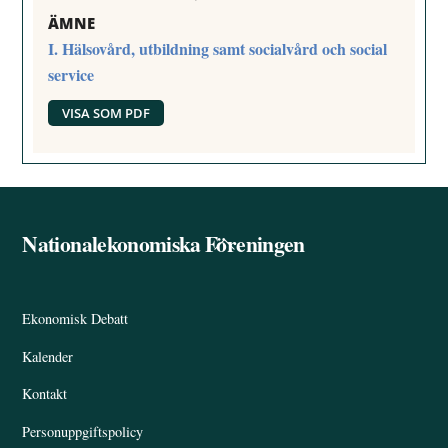
ÄMNE
I. Hälsovård, utbildning samt socialvård och social
service
VISA SOM PDF
Nationalekonomiska Föreningen
Back
To
Top
Ekonomisk Debatt
Kalender
Kontakt
Personuppgiftspolicy