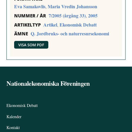
Eva Samakovlis
Maria Vredin Johansson
,
7/2005 (årgång 33)
2005
,
NUMMER / ÅR
Artikel
Ekonomisk Debatt
,
ARTIKELTYP
Q. Jordbruks- och naturresursekonomi
ÄMNE
VISA SOM PDF
Nationalekonomiska Föreningen
Back
To
Top
Ekonomisk Debatt
Kalender
Kontakt